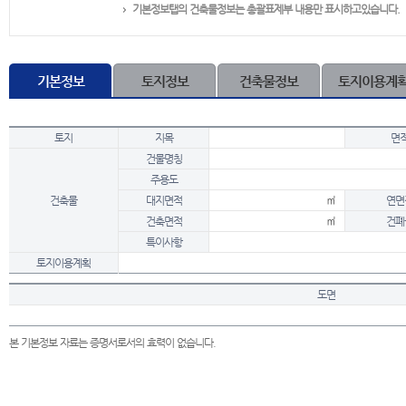
기본정보탭의 건축물정보는 총괄표제부 내용만 표시하고있습니다.
기본정보
토지정보
건축물정보
토지이용계
토지
지목
면
건물명칭
주용도
건축물
대지면적
㎡
연면
건축면적
㎡
건폐
특이사항
토지이용계획
도면
본 기본정보 자료는 증명서로서의 효력이 없습니다.