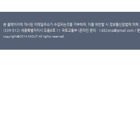
본 홈페이지에 게시된 이메일주소가 수집되는것을 거부하며, 이를 위반할 시 정보통신망법에 의해
(339-012) 세종특별자치시 도움6로 11 국토교통부 (온라인 문의 : 1482qna@gmail.com / 문
copyright@2014 MOLIT All rights reserved.