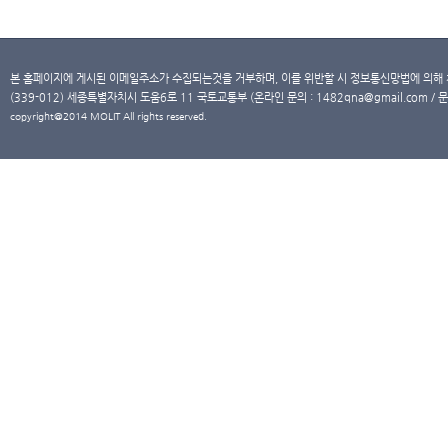
본 홈페이지에 게시된 이메일주소가 수집되는것을 거부하며, 이를 위반할 시 정보통신망법에 의해
(339-012) 세종특별자치시 도움6로 11 국토교통부 (온라인 문의 : 1482qna@gmail.com / 문
copyright@2014 MOLIT All rights reserved.