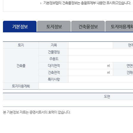
기본정보탭의 건축물정보는 총괄표제부 내용만 표시하고있습니다.
기본정보
토지정보
건축물정보
토지이용계
토지
지목
면
건물명칭
주용도
건축물
대지면적
㎡
연면
건축면적
㎡
건폐
특이사항
토지이용계획
도면
본 기본정보 자료는 증명서로서의 효력이 없습니다.