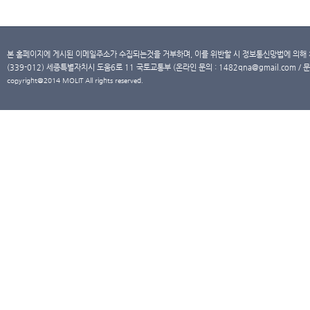
본 홈페이지에 게시된 이메일주소가 수집되는것을 거부하며, 이를 위반할 시 정보통신망법에 의해
(339-012) 세종특별자치시 도움6로 11 국토교통부 (온라인 문의 : 1482qna@gmail.com / 문
copyright@2014 MOLIT All rights reserved.