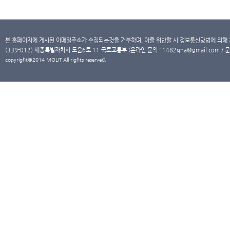
본 홈페이지에 게시된 이메일주소가 수집되는것을 거부하며, 이를 위반할 시 정보통신망법에 의해
(339-012) 세종특별자치시 도움6로 11 국토교통부 (온라인 문의 : 1482qna@gmail.com / 문
copyright@2014 MOLIT All rights reserved.