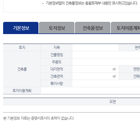
기본정보탭의 건축물정보는 총괄표제부 내용만 표시하고있습니다.
기본정보
토지정보
건축물정보
토지이용계
토지
지목
면
건물명칭
주용도
건축물
대지면적
㎡
연면
건축면적
㎡
건폐
특이사항
토지이용계획
도면
본 기본정보 자료는 증명서로서의 효력이 없습니다.