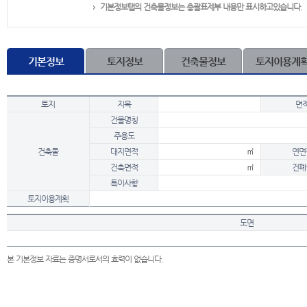
기본정보탭의 건축물정보는 총괄표제부 내용만 표시하고있습니다.
기본정보
토지정보
건축물정보
토지이용계
토지
지목
면
건물명칭
주용도
건축물
대지면적
㎡
연면
건축면적
㎡
건폐
특이사항
토지이용계획
도면
본 기본정보 자료는 증명서로서의 효력이 없습니다.