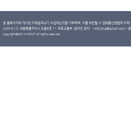
본 홈페이지에 게시된 이메일주소가 수집되는것을 거부하며, 이를 위반할 시 정보통신망법에 의해
(339-012) 세종특별자치시 도움6로 11 국토교통부 (온라인 문의 : 1482qna@gmail.com / 문
copyright@2014 MOLIT All rights reserved.