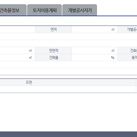
건축물정보
토지이용계획
개별공시지가
면적
㎡
개별공
㎡
연면적
㎡
건축
㎡
건폐율
%
용
도면