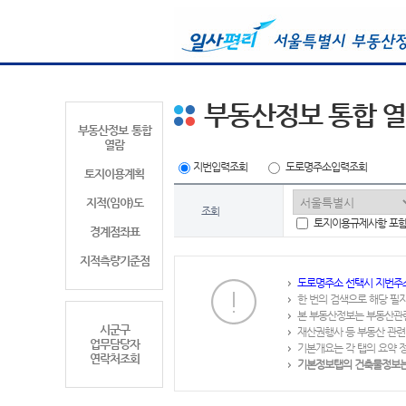
부동산정보 통합 
부동산정보 통합
열람
지번입력조회
도로명주소입력조회
토지이용계획
지적(임야)도
조회
토지이용규제사항 포
경계점좌표
지적측량기준점
도로명주소 선택시 지번주
한 번의 검색으로 해당 필
본 부동산정보는 부동산관
시군구
재산권행사 등 부동산 관련
업무담당자
기본개요는 각 탭의 요약 
연락처조회
기본정보탭의 건축물정보는