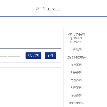
글자크기
전/국/부/동/산
정/보/조/회
바/로/가/기
서울특별시
-
전남광주통합특별시
부산광역시
대구광역시
인천광역시
대전광역시
울산광역시
세종특별자치시