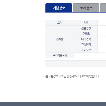
기본정보
토지정보
토지
지목
건물명칭
주용도
건축물
대지면적
건축면적
특이사항
토지이용계획
본 기본정보 자료는 증명서로서의 효력이 없습니다.