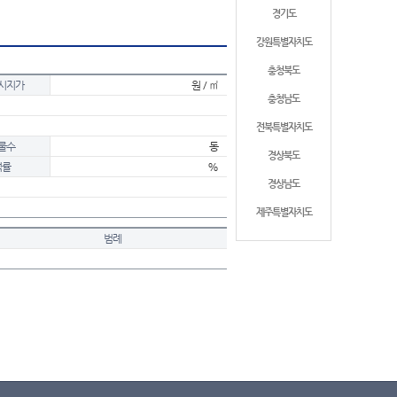
경기도
강원특별자치도
충청북도
시지가
원 / ㎡
충청남도
전북특별자치도
물수
동
경상북도
적률
%
경상남도
제주특별자치도
범례