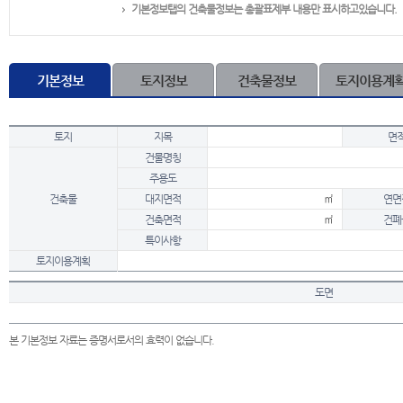
기본정보탭의 건축물정보는 총괄표제부 내용만 표시하고있습니다.
기본정보
토지정보
건축물정보
토지이용계
토지
지목
면
건물명칭
주용도
건축물
대지면적
㎡
연면
건축면적
㎡
건폐
특이사항
토지이용계획
도면
본 기본정보 자료는 증명서로서의 효력이 없습니다.