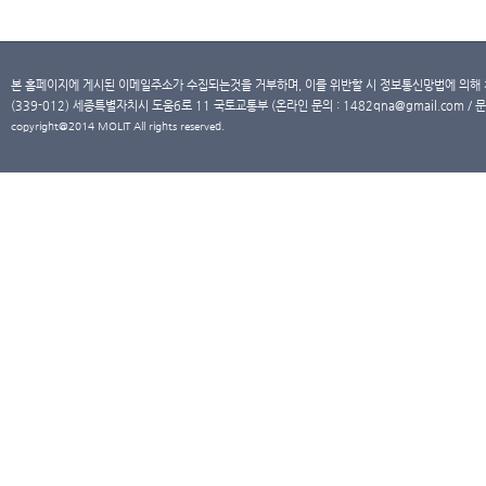
본 홈페이지에 게시된 이메일주소가 수집되는것을 거부하며, 이를 위반할 시 정보통신망법에 의해
(339-012) 세종특별자치시 도움6로 11 국토교통부 (온라인 문의 : 1482qna@gmail.com / 문
copyright@2014 MOLIT All rights reserved.