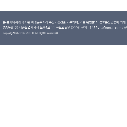
본 홈페이지에 게시된 이메일주소가 수집되는것을 거부하며, 이를 위반할 시 정보통신망법에 의해
(339-012) 세종특별자치시 도움6로 11 국토교통부 (온라인 문의 : 1482qna@gmail.com / 문
copyright@2014 MOLIT All rights reserved.