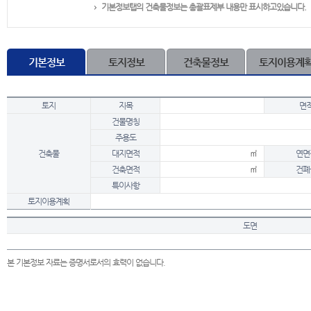
기본정보탭의 건축물정보는 총괄표제부 내용만 표시하고있습니다.
기본정보
토지정보
건축물정보
토지이용계
토지
지목
면
건물명칭
주용도
건축물
대지면적
㎡
연면
건축면적
㎡
건폐
특이사항
토지이용계획
도면
본 기본정보 자료는 증명서로서의 효력이 없습니다.