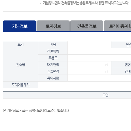
기본정보탭의 건축물정보는 총괄표제부 내용만 표시하고있습니다.
기본정보
토지정보
건축물정보
토지이용계
토지
지목
면
건물명칭
주용도
건축물
대지면적
㎡
연면
건축면적
㎡
건폐
특이사항
토지이용계획
도면
본 기본정보 자료는 증명서로서의 효력이 없습니다.