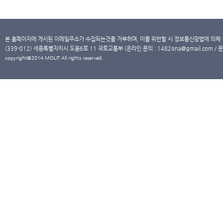
본 홈페이지에 게시된 이메일주소가 수집되는것을 거부하며, 이를 위반할 시 정보통신망법에 의해
(339-012) 세종특별자치시 도움6로 11 국토교통부 (온라인 문의 : 1482qna@gmail.com / 문
copyright@2014 MOLIT All rights reserved.