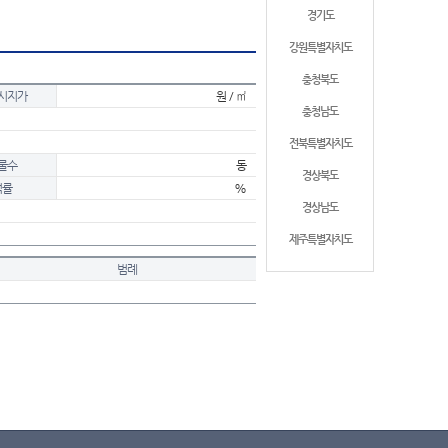
경기도
강원특별자치도
충청북도
시지가
원 / ㎡
충청남도
전북특별자치도
물수
동
경상북도
적률
%
경상남도
제주특별자치도
범례