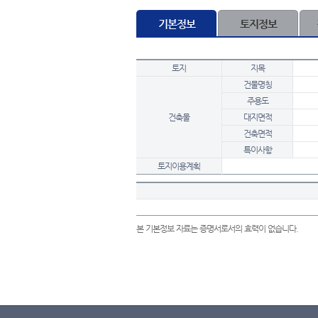
기본정보
토지정보
토지
지목
건물명칭
주용도
건축물
대지면적
건축면적
특이사항
토지이용계획
본 기본정보 자료는 증명서로서의 효력이 없습니다.