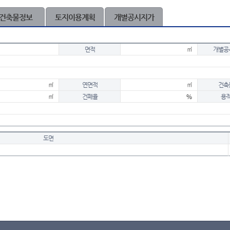
건축물정보
토지이용계획
개별공시지가
면적
㎡
개별공
㎡
연면적
㎡
건축
㎡
건폐율
%
용
도면