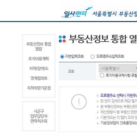
부동산정보 통합 
부동산정보 통합
열람
지번입력조회
도로명주소입력조회
토지이용계획
지적(임야)도
조회
토지이용규제사항 포
경계점좌표
지적측량기준점
도로명주소 선택시 지번주
한 번의 검색으로 해당 필
본 부동산정보는 부동산관
시군구
재산권행사 등 부동산 관련
업무담당자
기본개요는 각 탭의 요약 
연락처조회
기본정보탭의 건축물정보는