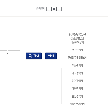
글자크기
전/국/부/동/산
정/보/조/회
바/로/가/기
서울특별시
-
전남광주통합특별시
부산광역시
대구광역시
인천광역시
대전광역시
울산광역시
세종특별자치시