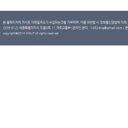
본 홈페이지에 게시된 이메일주소가 수집되는것을 거부하며, 이를 위반할 시 정보통신망법에 의해
(339-012) 세종특별자치시 도움6로 11 국토교통부 (온라인 문의 : 1482qna@gmail.com / 문
copyright@2014 MOLIT All rights reserved.