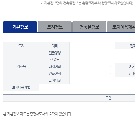
기본정보탭의 건축물정보는 총괄표제부 내용만 표시하고있습니다.
기본정보
토지정보
건축물정보
토지이용계
토지
지목
면
건물명칭
주용도
건축물
대지면적
㎡
연면
건축면적
㎡
건폐
특이사항
토지이용계획
도면
본 기본정보 자료는 증명서로서의 효력이 없습니다.