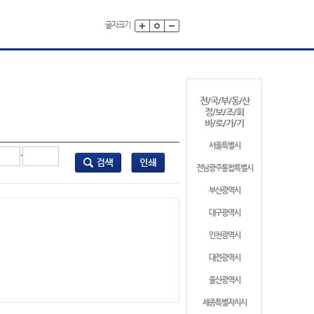
글자크기
전/국/부/동/산
정/보/조/회
바/로/가/기
서울특별시
-
전남광주통합특별시
부산광역시
대구광역시
인천광역시
대전광역시
울산광역시
세종특별자치시