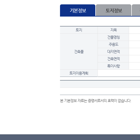
기본정보
토지정보
토지
지목
건물명칭
주용도
건축물
대지면적
건축면적
특이사항
토지이용계획
본 기본정보 자료는 증명서로서의 효력이 없습니다.