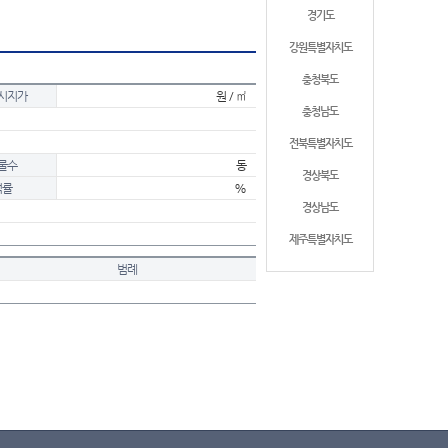
경기도
강원특별자치도
충청북도
시지가
원 / ㎡
충청남도
전북특별자치도
물수
동
경상북도
적률
%
경상남도
제주특별자치도
범례