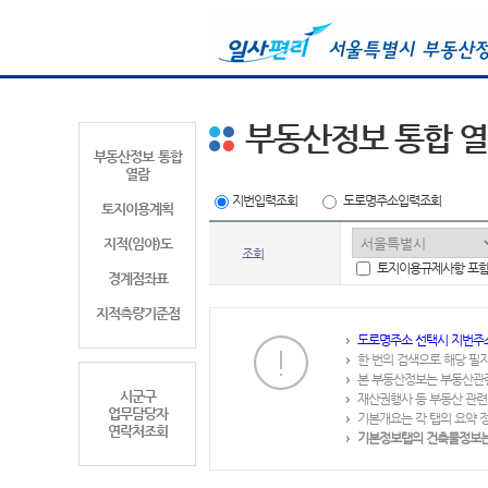
부동산정보 통합 
부동산정보 통합
열람
지번입력조회
도로명주소입력조회
토지이용계획
지적(임야)도
조회
토지이용규제사항 포
경계점좌표
지적측량기준점
도로명주소 선택시 지번주
한 번의 검색으로 해당 필
본 부동산정보는 부동산관
시군구
재산권행사 등 부동산 관련
업무담당자
기본개요는 각 탭의 요약 
연락처조회
기본정보탭의 건축물정보는