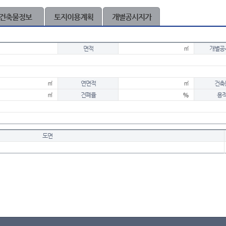
건축물정보
토지이용계획
개별공시지가
면적
㎡
개별공
㎡
연면적
㎡
건축
㎡
건폐율
%
용
도면