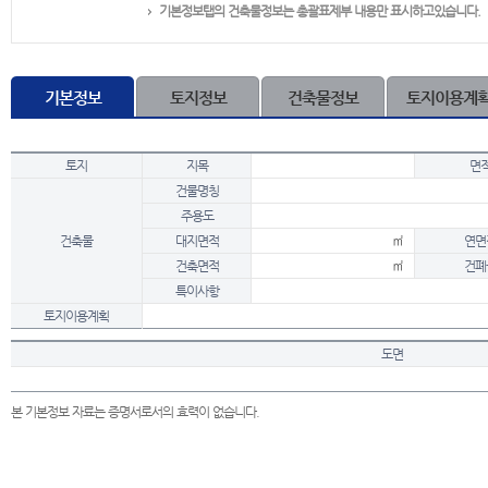
기본정보탭의 건축물정보는 총괄표제부 내용만 표시하고있습니다.
기본정보
토지정보
건축물정보
토지이용계
토지
지목
면
건물명칭
주용도
건축물
대지면적
㎡
연면
건축면적
㎡
건폐
특이사항
토지이용계획
도면
본 기본정보 자료는 증명서로서의 효력이 없습니다.