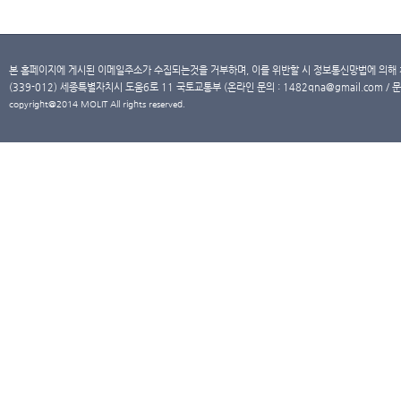
본 홈페이지에 게시된 이메일주소가 수집되는것을 거부하며, 이를 위반할 시 정보통신망법에 의해
(339-012) 세종특별자치시 도움6로 11 국토교통부 (온라인 문의 : 1482qna@gmail.com / 문
copyright@2014 MOLIT All rights reserved.