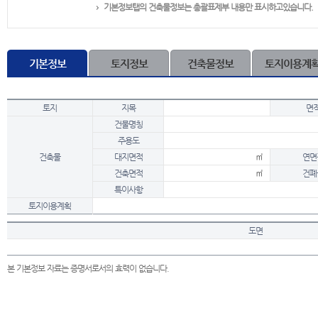
기본정보탭의 건축물정보는 총괄표제부 내용만 표시하고있습니다.
기본정보
토지정보
건축물정보
토지이용계
토지
지목
면
건물명칭
주용도
건축물
대지면적
㎡
연면
건축면적
㎡
건폐
특이사항
토지이용계획
도면
본 기본정보 자료는 증명서로서의 효력이 없습니다.