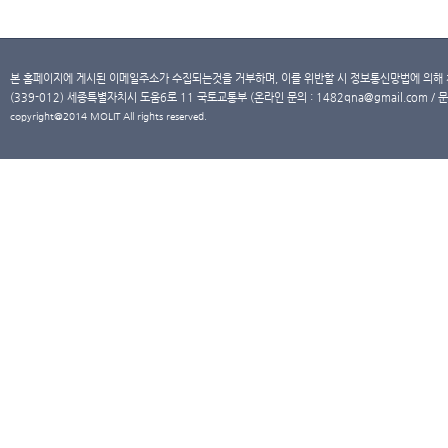
본 홈페이지에 게시된 이메일주소가 수집되는것을 거부하며, 이를 위반할 시 정보통신망법에 의해
(339-012) 세종특별자치시 도움6로 11 국토교통부 (온라인 문의 : 1482qna@gmail.com / 문
copyright@2014 MOLIT All rights reserved.