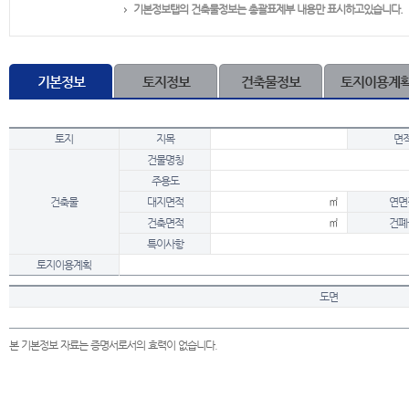
기본정보탭의 건축물정보는 총괄표제부 내용만 표시하고있습니다.
기본정보
토지정보
건축물정보
토지이용계
토지
지목
면
건물명칭
주용도
건축물
대지면적
㎡
연면
건축면적
㎡
건폐
특이사항
토지이용계획
도면
본 기본정보 자료는 증명서로서의 효력이 없습니다.