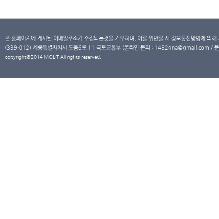
본 홈페이지에 게시된 이메일주소가 수집되는것을 거부하며, 이를 위반할 시 정보통신망법에 의해
(339-012) 세종특별자치시 도움6로 11 국토교통부 (온라인 문의 : 1482qna@gmail.com / 문
copyright@2014 MOLIT All rights reserved.