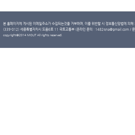
본 홈페이지에 게시된 이메일주소가 수집되는것을 거부하며, 이를 위반할 시 정보통신망법에 의해
(339-012) 세종특별자치시 도움6로 11 국토교통부 (온라인 문의 : 1482qna@gmail.com / 문
copyright@2014 MOLIT All rights reserved.