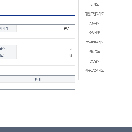
경기도
강원특별자치도
충청북도
시지가
원 / ㎡
충청남도
전북특별자치도
물수
동
경상북도
적률
%
경상남도
제주특별자치도
범례