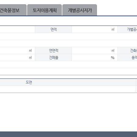
건축물정보
토지이용계획
개별공시지가
면적
㎡
개별공
㎡
연면적
㎡
건축
㎡
건폐율
%
용
도면