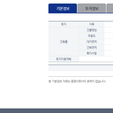
기본정보
토지정보
토지
지목
건물명칭
주용도
건축물
대지면적
건축면적
특이사항
토지이용계획
본 기본정보 자료는 증명서로서의 효력이 없습니다.