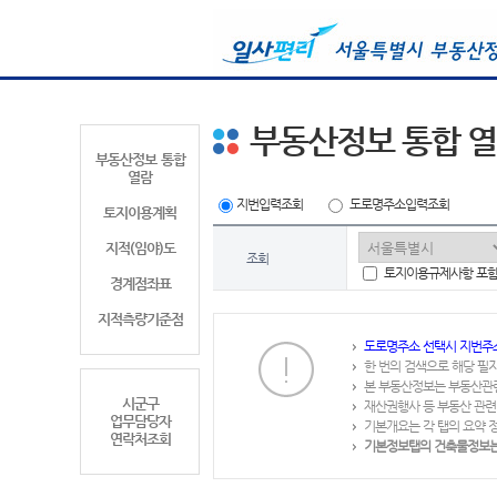
부동산정보 통합 
부동산정보 통합
열람
지번입력조회
도로명주소입력조회
토지이용계획
지적(임야)도
조회
토지이용규제사항 포
경계점좌표
지적측량기준점
도로명주소 선택시 지번주
한 번의 검색으로 해당 필
본 부동산정보는 부동산관
시군구
재산권행사 등 부동산 관련
업무담당자
기본개요는 각 탭의 요약 
연락처조회
기본정보탭의 건축물정보는