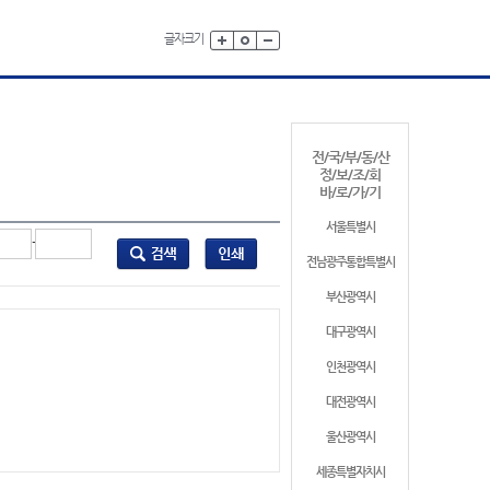
글자크기
전/국/부/동/산
정/보/조/회
바/로/가/기
서울특별시
-
전남광주통합특별시
부산광역시
대구광역시
인천광역시
대전광역시
울산광역시
세종특별자치시