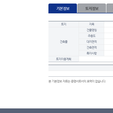
기본정보
토지정보
토지
지목
건물명칭
주용도
건축물
대지면적
건축면적
특이사항
토지이용계획
본 기본정보 자료는 증명서로서의 효력이 없습니다.