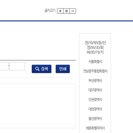
글자크기
전/국/부/동/산
정/보/조/회
바/로/가/기
서울특별시
-
전남광주통합특별시
부산광역시
대구광역시
인천광역시
대전광역시
울산광역시
세종특별자치시