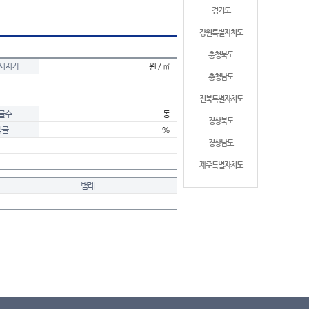
경기도
강원특별자치도
충청북도
시지가
원 / ㎡
충청남도
전북특별자치도
물수
동
경상북도
적률
%
경상남도
제주특별자치도
범례