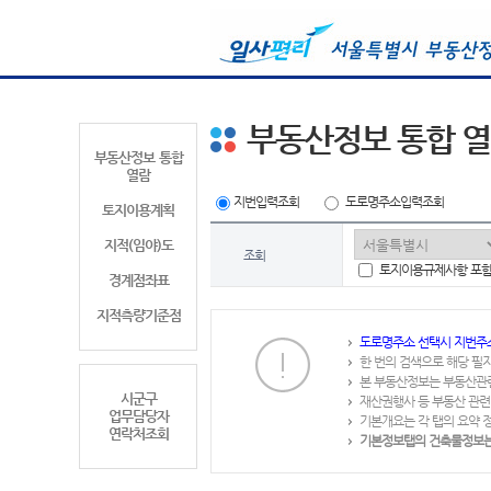
부동산정보 통합 
부동산정보 통합
열람
지번입력조회
도로명주소입력조회
토지이용계획
지적(임야)도
조회
토지이용규제사항 포
경계점좌표
지적측량기준점
도로명주소 선택시 지번주
한 번의 검색으로 해당 필
본 부동산정보는 부동산관
시군구
재산권행사 등 부동산 관련
업무담당자
기본개요는 각 탭의 요약 
연락처조회
기본정보탭의 건축물정보는