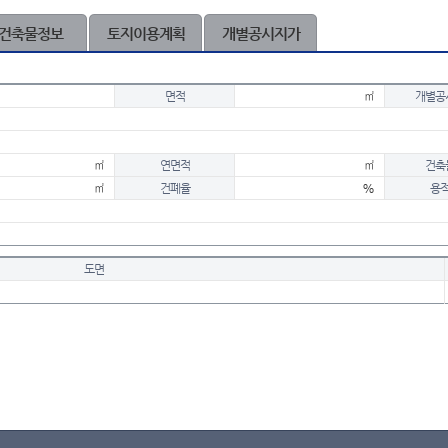
건축물정보
토지이용계획
개별공시지가
면적
㎡
개별공
㎡
연면적
㎡
건축
㎡
건폐율
%
용
도면