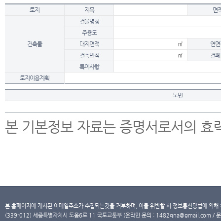
토지
지목
면
건물명칭
주용도
건축물
대지면적
㎡
연면
건축면적
㎡
건폐
특이사항
토지이용계획
도면
본 기본정보 자료는 증명서로서의 효
본 홈페이지에 게시된 이메일주소가 수집되는것을 거부하며, 이를 위반할 시 정보통신망법에 의해
(339-012) 세종특별자치시 도움6로 11 국토교통부 (온라인 문의 : 1482qna@gmail.com / 문