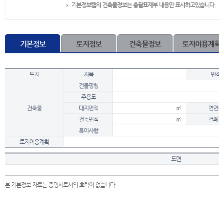
기본정보탭의 건축물정보는 총괄표제부 내용만 표시하고있습니다.
기본정보
토지정보
건축물정보
토지이용계
토지
지목
면
건물명칭
주용도
건축물
대지면적
㎡
연면
건축면적
㎡
건폐
특이사항
토지이용계획
도면
본 기본정보 자료는 증명서로서의 효력이 없습니다.