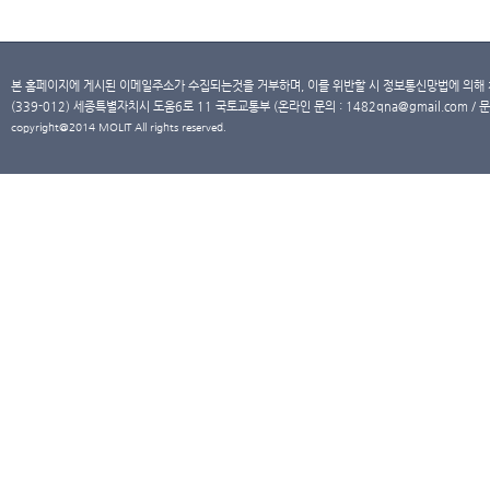
본 홈페이지에 게시된 이메일주소가 수집되는것을 거부하며, 이를 위반할 시 정보통신망법에 의해
(339-012) 세종특별자치시 도움6로 11 국토교통부 (온라인 문의 : 1482qna@gmail.com / 문
copyright@2014 MOLIT All rights reserved.