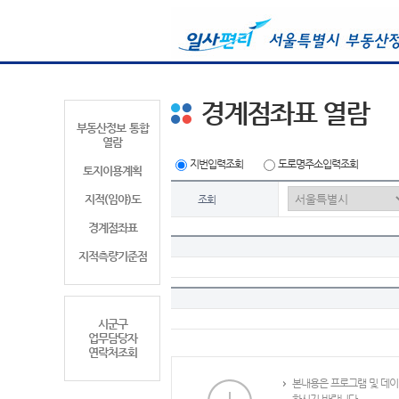
경계점좌표 열람
부동산정보 통합
열람
지번입력조회
도로명주소입력조회
토지이용계획
지적(임야)도
조회
경계점좌표
지적측량기준점
시군구
업무담당자
연락처조회
본내용은 프로그램 및 데이