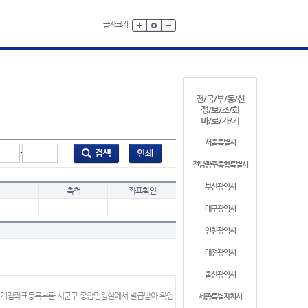
글자크기
전/국/부/동/산
정/보/조/회
바/로/가/기
서울특별시
-
전남광주통합특별시
부산광역시
축척
좌표확인
대구광역시
인천광역시
대전광역시
울산광역시
 경계점좌표등록부를 시군구 종합민원실에서 발급받아 확인
세종특별자치시