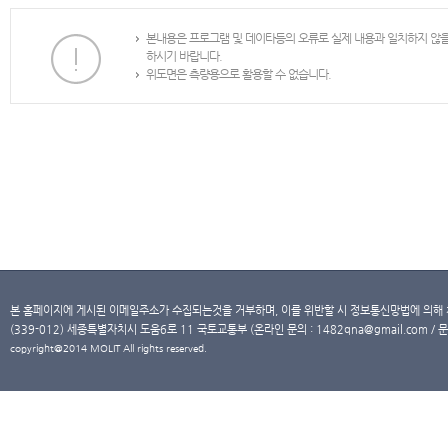
본내용은 프로그램 및 데이타등의 오류로 실제 내용과 일치하지 않
하시기 바랍니다.
위도면은 측량용으로 활용할 수 없습니다.
본 홈페이지에 게시된 이메일주소가 수집되는것을 거부하며, 이를 위반할 시 정보통신망법에 의해
(339-012) 세종특별자치시 도움6로 11 국토교통부 (온라인 문의 : 1482qna@gmail.com / 문
copyright@2014 MOLIT All rights reserved.