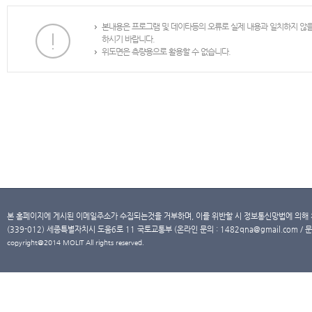
본내용은 프로그램 및 데이타등의 오류로 실제 내용과 일치하지 않
하시기 바랍니다.
위도면은 측량용으로 활용할 수 없습니다.
본 홈페이지에 게시된 이메일주소가 수집되는것을 거부하며, 이를 위반할 시 정보통신망법에 의해
(339-012) 세종특별자치시 도움6로 11 국토교통부 (온라인 문의 : 1482qna@gmail.com / 문
copyright@2014 MOLIT All rights reserved.