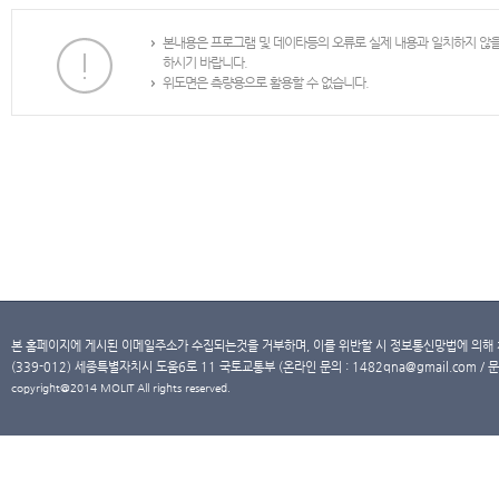
본내용은 프로그램 및 데이타등의 오류로 실제 내용과 일치하지 않
하시기 바랍니다.
위도면은 측량용으로 활용할 수 없습니다.
본 홈페이지에 게시된 이메일주소가 수집되는것을 거부하며, 이를 위반할 시 정보통신망법에 의해
(339-012) 세종특별자치시 도움6로 11 국토교통부 (온라인 문의 : 1482qna@gmail.com / 문
copyright@2014 MOLIT All rights reserved.