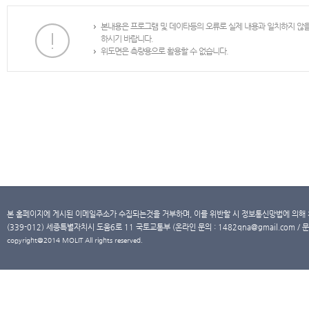
본내용은 프로그램 및 데이타등의 오류로 실제 내용과 일치하지 않
하시기 바랍니다.
위도면은 측량용으로 활용할 수 없습니다.
본 홈페이지에 게시된 이메일주소가 수집되는것을 거부하며, 이를 위반할 시 정보통신망법에 의해
(339-012) 세종특별자치시 도움6로 11 국토교통부 (온라인 문의 : 1482qna@gmail.com / 문
copyright@2014 MOLIT All rights reserved.