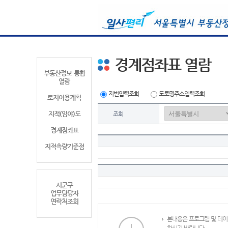
경계점좌표 열람
부동산정보 통합
열람
지번입력조회
도로명주소입력조회
토지이용계획
지적(임야)도
조회
경계점좌표
지적측량기준점
시군구
업무담당자
연락처조회
본내용은 프로그램 및 데이