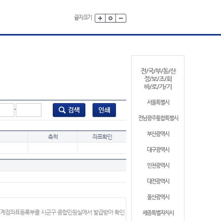
글자크기
전/국/부/동/산
정/보/조/회
바/로/가/기
서울특별시
-
전남광주통합특별시
부산광역시
축척
좌표확인
대구광역시
인천광역시
대전광역시
울산광역시
 경계점좌표등록부를 시군구 종합민원실에서 발급받아 확인
세종특별자치시