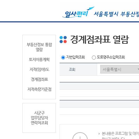
경계점좌표 열람
부동산정보 통합
열람
지번입력조회
도로명주소입력조회
토지이용계획
지적(임야)도
조회
경계점좌표
지적측량기준점
시군구
업무담당자
연락처조회
본내용은 프로그램 및 데이