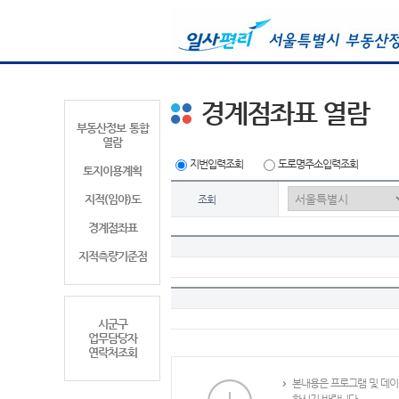
경계점좌표 열람
부동산정보 통합
열람
지번입력조회
도로명주소입력조회
토지이용계획
지적(임야)도
조회
경계점좌표
지적측량기준점
시군구
업무담당자
연락처조회
본내용은 프로그램 및 데이