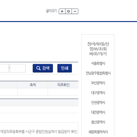
글자크기
전/국/부/동/산
정/보/조/회
바/로/가/기
서울특별시
-
전남광주통합특별시
부산광역시
축척
좌표확인
대구광역시
인천광역시
대전광역시
울산광역시
 경계점좌표등록부를 시군구 종합민원실에서 발급받아 확인
세종특별자치시