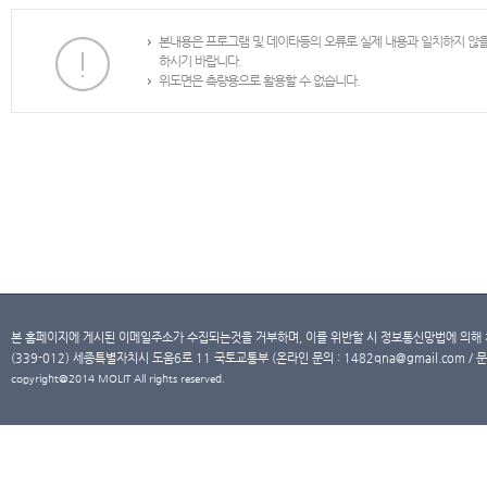
본내용은 프로그램 및 데이타등의 오류로 실제 내용과 일치하지 않
하시기 바랍니다.
위도면은 측량용으로 활용할 수 없습니다.
본 홈페이지에 게시된 이메일주소가 수집되는것을 거부하며, 이를 위반할 시 정보통신망법에 의해
(339-012) 세종특별자치시 도움6로 11 국토교통부 (온라인 문의 : 1482qna@gmail.com / 문
copyright@2014 MOLIT All rights reserved.