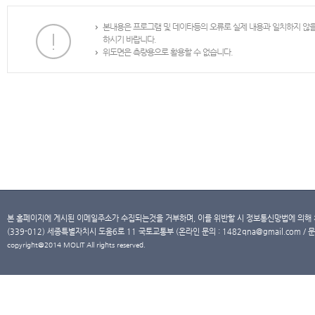
본내용은 프로그램 및 데이타등의 오류로 실제 내용과 일치하지 않
하시기 바랍니다.
위도면은 측량용으로 활용할 수 없습니다.
본 홈페이지에 게시된 이메일주소가 수집되는것을 거부하며, 이를 위반할 시 정보통신망법에 의해
(339-012) 세종특별자치시 도움6로 11 국토교통부 (온라인 문의 : 1482qna@gmail.com / 문
copyright@2014 MOLIT All rights reserved.