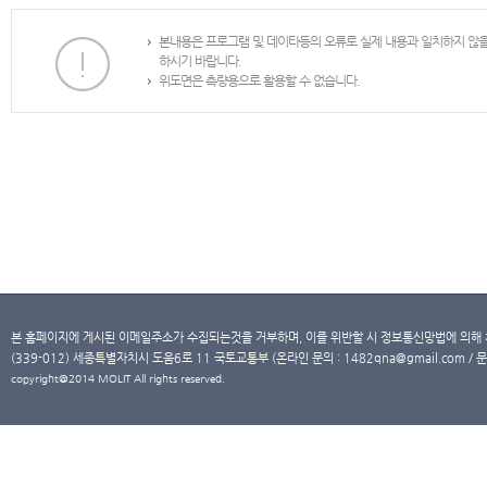
본내용은 프로그램 및 데이타등의 오류로 실제 내용과 일치하지 않
하시기 바랍니다.
위도면은 측량용으로 활용할 수 없습니다.
본 홈페이지에 게시된 이메일주소가 수집되는것을 거부하며, 이를 위반할 시 정보통신망법에 의해
(339-012) 세종특별자치시 도움6로 11 국토교통부 (온라인 문의 : 1482qna@gmail.com / 문
copyright@2014 MOLIT All rights reserved.