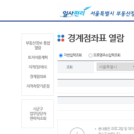
경계점좌표 열람
부동산정보 통합
열람
지번입력조회
도로명주소입력조회
토지이용계획
지적(임야)도
조회
경계점좌표
지적측량기준점
시군구
업무담당자
연락처조회
본내용은 프로그램 및 데이