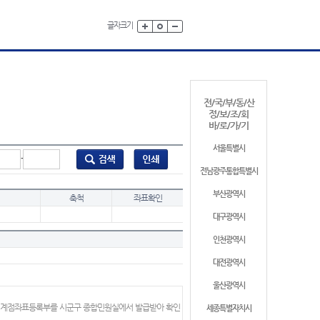
글자크기
전/국/부/동/산
정/보/조/회
바/로/가/기
서울특별시
-
전남광주통합특별시
부산광역시
축척
좌표확인
대구광역시
인천광역시
대전광역시
울산광역시
 경계점좌표등록부를 시군구 종합민원실에서 발급받아 확인
세종특별자치시