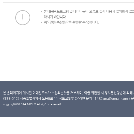
본내용은 프로그램 및 데이타등의 오류로 실제 내용과 일치하지 않
하시기 바랍니다.
위도면은 측량용으로 활용할 수 없습니다.
본 홈페이지에 게시된 이메일주소가 수집되는것을 거부하며, 이를 위반할 시 정보통신망법에 의해
(339-012) 세종특별자치시 도움6로 11 국토교통부 (온라인 문의 : 1482qna@gmail.com / 문
copyright@2014 MOLIT All rights reserved.