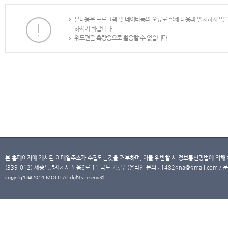
본내용은 프로그램 및 데이타등의 오류로 실제 내용과 일치하지 않
하시기 바랍니다.
위도면은 측량용으로 활용할 수 없습니다.
본 홈페이지에 게시된 이메일주소가 수집되는것을 거부하며, 이를 위반할 시 정보통신망법에 의해
(339-012) 세종특별자치시 도움6로 11 국토교통부 (온라인 문의 : 1482qna@gmail.com / 문
copyright@2014 MOLIT All rights reserved.