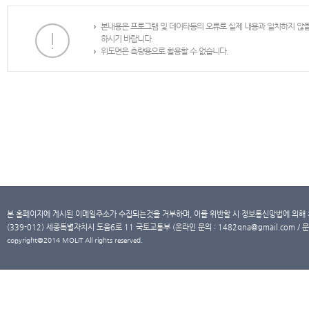
본내용은 프로그램 및 데이타등의 오류로 실제 내용과 일치하지 않
하시기 바랍니다.
위도면은 측량용으로 활용할 수 없습니다.
본 홈페이지에 게시된 이메일주소가 수집되는것을 거부하며, 이를 위반할 시 정보통신망법에 의해
(339-012) 세종특별자치시 도움6로 11 국토교통부 (온라인 문의 : 1482qna@gmail.com / 문
copyright@2014 MOLIT All rights reserved.