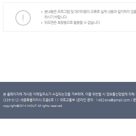
본내용은 프로그램 및 데이타등의 오류로 실제 내용과 일치하지 않
하시기 바랍니다.
위도면은 측량용으로 활용할 수 없습니다.
본 홈페이지에 게시된 이메일주소가 수집되는것을 거부하며, 이를 위반할 시 정보통신망법에 의해
(339-012) 세종특별자치시 도움6로 11 국토교통부 (온라인 문의 : 1482qna@gmail.com / 문
copyright@2014 MOLIT All rights reserved.