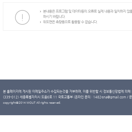
본내용은 프로그램 및 데이타등의 오류로 실제 내용과 일치하지 않
하시기 바랍니다.
위도면은 측량용으로 활용할 수 없습니다.
본 홈페이지에 게시된 이메일주소가 수집되는것을 거부하며, 이를 위반할 시 정보통신망법에 의해
(339-012) 세종특별자치시 도움6로 11 국토교통부 (온라인 문의 : 1482qna@gmail.com / 문
copyright@2014 MOLIT All rights reserved.