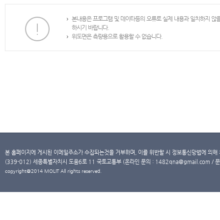
본내용은 프로그램 및 데이타등의 오류로 실제 내용과 일치하지 않
하시기 바랍니다.
위도면은 측량용으로 활용할 수 없습니다.
본 홈페이지에 게시된 이메일주소가 수집되는것을 거부하며, 이를 위반할 시 정보통신망법에 의해
(339-012) 세종특별자치시 도움6로 11 국토교통부 (온라인 문의 : 1482qna@gmail.com / 문
copyright@2014 MOLIT All rights reserved.