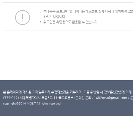
본내용은 프로그램 및 데이타등의 오류로 실제 내용과 일치하지 않
하시기 바랍니다.
위도면은 측량용으로 활용할 수 없습니다.
본 홈페이지에 게시된 이메일주소가 수집되는것을 거부하며, 이를 위반할 시 정보통신망법에 의해
(339-012) 세종특별자치시 도움6로 11 국토교통부 (온라인 문의 : 1482qna@gmail.com / 문
copyright@2014 MOLIT All rights reserved.