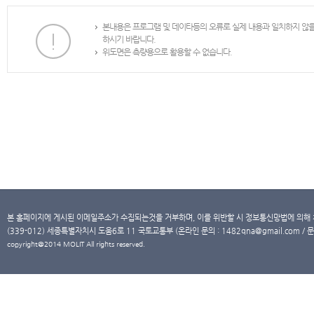
본내용은 프로그램 및 데이타등의 오류로 실제 내용과 일치하지 않
하시기 바랍니다.
위도면은 측량용으로 활용할 수 없습니다.
본 홈페이지에 게시된 이메일주소가 수집되는것을 거부하며, 이를 위반할 시 정보통신망법에 의해
(339-012) 세종특별자치시 도움6로 11 국토교통부 (온라인 문의 : 1482qna@gmail.com / 문
copyright@2014 MOLIT All rights reserved.