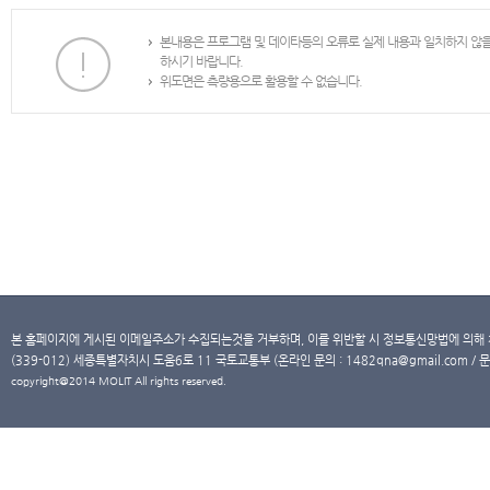
본내용은 프로그램 및 데이타등의 오류로 실제 내용과 일치하지 않
하시기 바랍니다.
위도면은 측량용으로 활용할 수 없습니다.
본 홈페이지에 게시된 이메일주소가 수집되는것을 거부하며, 이를 위반할 시 정보통신망법에 의해
(339-012) 세종특별자치시 도움6로 11 국토교통부 (온라인 문의 : 1482qna@gmail.com / 문
copyright@2014 MOLIT All rights reserved.