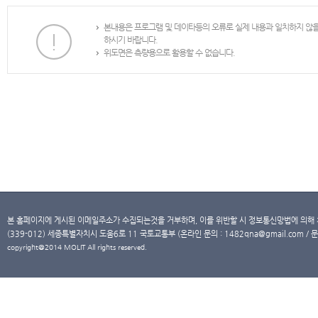
본내용은 프로그램 및 데이타등의 오류로 실제 내용과 일치하지 않
하시기 바랍니다.
위도면은 측량용으로 활용할 수 없습니다.
본 홈페이지에 게시된 이메일주소가 수집되는것을 거부하며, 이를 위반할 시 정보통신망법에 의해
(339-012) 세종특별자치시 도움6로 11 국토교통부 (온라인 문의 : 1482qna@gmail.com / 문
copyright@2014 MOLIT All rights reserved.