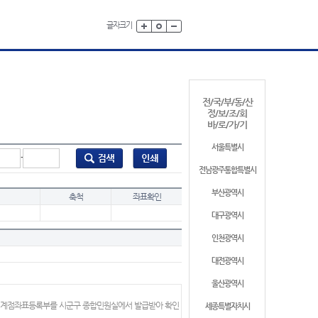
글자크기
전/국/부/동/산
정/보/조/회
바/로/가/기
서울특별시
-
전남광주통합특별시
부산광역시
축척
좌표확인
대구광역시
인천광역시
대전광역시
울산광역시
 경계점좌표등록부를 시군구 종합민원실에서 발급받아 확인
세종특별자치시