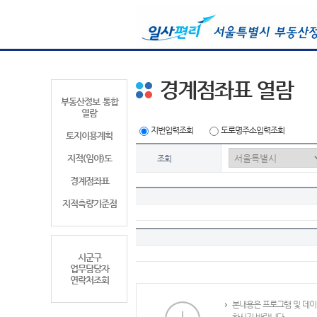
경계점좌표 열람
부동산정보 통합
열람
지번입력조회
도로명주소입력조회
토지이용계획
지적(임야)도
조회
경계점좌표
지적측량기준점
시군구
업무담당자
연락처조회
본내용은 프로그램 및 데이