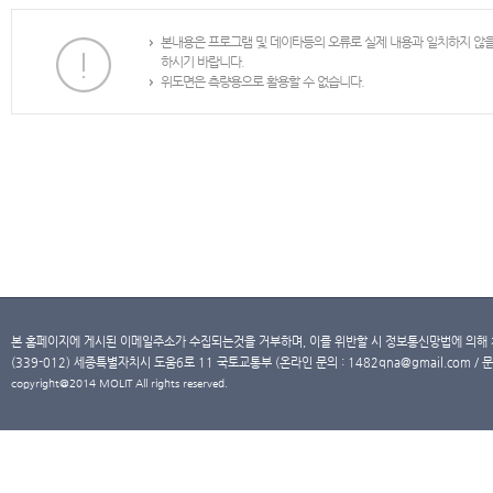
본내용은 프로그램 및 데이타등의 오류로 실제 내용과 일치하지 않
하시기 바랍니다.
위도면은 측량용으로 활용할 수 없습니다.
본 홈페이지에 게시된 이메일주소가 수집되는것을 거부하며, 이를 위반할 시 정보통신망법에 의해
(339-012) 세종특별자치시 도움6로 11 국토교통부 (온라인 문의 : 1482qna@gmail.com / 문
copyright@2014 MOLIT All rights reserved.