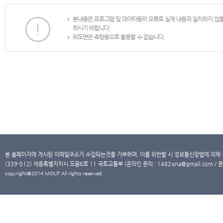
본내용은 프로그램 및 데이타등의 오류로 실제 내용과 일치하지 않
하시기 바랍니다.
위도면은 측량용으로 활용할 수 없습니다.
본 홈페이지에 게시된 이메일주소가 수집되는것을 거부하며, 이를 위반할 시 정보통신망법에 의해
(339-012) 세종특별자치시 도움6로 11 국토교통부 (온라인 문의 : 1482qna@gmail.com / 문
copyright@2014 MOLIT All rights reserved.