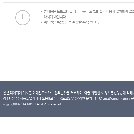
본내용은 프로그램 및 데이타등의 오류로 실제 내용과 일치하지 않
하시기 바랍니다.
위도면은 측량용으로 활용할 수 없습니다.
본 홈페이지에 게시된 이메일주소가 수집되는것을 거부하며, 이를 위반할 시 정보통신망법에 의해
(339-012) 세종특별자치시 도움6로 11 국토교통부 (온라인 문의 : 1482qna@gmail.com / 문
copyright@2014 MOLIT All rights reserved.