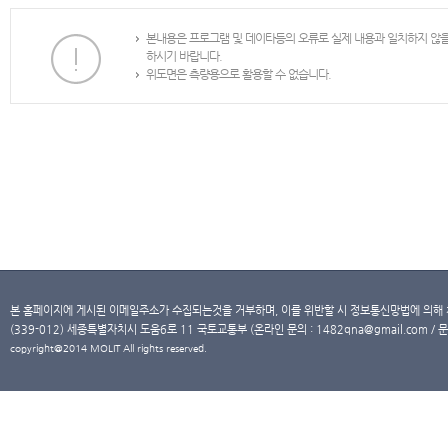
본내용은 프로그램 및 데이타등의 오류로 실제 내용과 일치하지 않
하시기 바랍니다.
위도면은 측량용으로 활용할 수 없습니다.
본 홈페이지에 게시된 이메일주소가 수집되는것을 거부하며, 이를 위반할 시 정보통신망법에 의해
(339-012) 세종특별자치시 도움6로 11 국토교통부 (온라인 문의 : 1482qna@gmail.com / 문
copyright@2014 MOLIT All rights reserved.