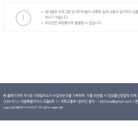
본내용은 프로그램 및 데이타등의 오류로 실제 내용과 일치하지 않
하시기 바랍니다.
위도면은 측량용으로 활용할 수 없습니다.
본 홈페이지에 게시된 이메일주소가 수집되는것을 거부하며, 이를 위반할 시 정보통신망법에 의해
(339-012) 세종특별자치시 도움6로 11 국토교통부 (온라인 문의 : 1482qna@gmail.com / 문
copyright@2014 MOLIT All rights reserved.