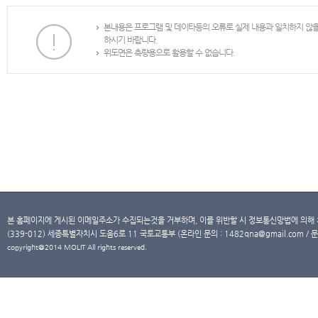
본내용은 프로그램 및 데이타등의 오류로 실제 내용과 일치하지 않
하시기 바랍니다.
위도면은 측량용으로 활용할 수 없습니다.
본 홈페이지에 게시된 이메일주소가 수집되는것을 거부하며, 이를 위반할 시 정보통신망법에 의해
(339-012) 세종특별자치시 도움6로 11 국토교통부 (온라인 문의 : 1482qna@gmail.com / 문
copyright@2014 MOLIT All rights reserved.