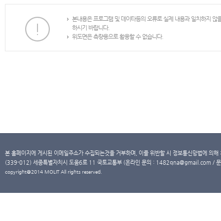
본내용은 프로그램 및 데이타등의 오류로 실제 내용과 일치하지 않
하시기 바랍니다.
위도면은 측량용으로 활용할 수 없습니다.
본 홈페이지에 게시된 이메일주소가 수집되는것을 거부하며, 이를 위반할 시 정보통신망법에 의해
(339-012) 세종특별자치시 도움6로 11 국토교통부 (온라인 문의 : 1482qna@gmail.com / 문
copyright@2014 MOLIT All rights reserved.